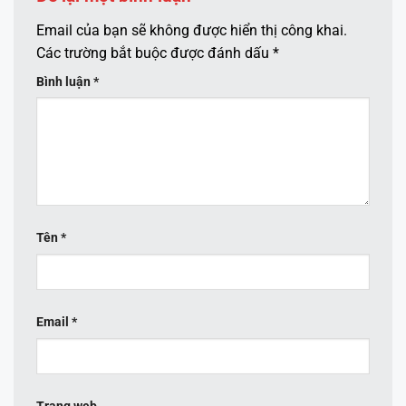
Email của bạn sẽ không được hiển thị công khai.
Các trường bắt buộc được đánh dấu
*
Bình luận
*
Tên
*
Email
*