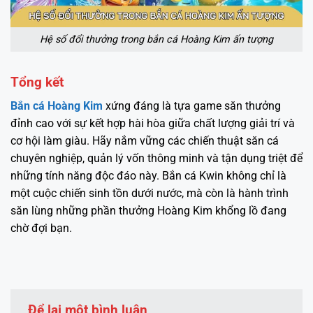
Hệ số đổi thưởng trong bắn cá Hoàng Kim ấn tượng
Tổng kết
Bắn cá Hoàng Kim
xứng đáng là tựa game săn thưởng
đỉnh cao với sự kết hợp hài hòa giữa chất lượng giải trí và
cơ hội làm giàu. Hãy nắm vững các chiến thuật săn cá
chuyên nghiệp, quản lý vốn thông minh và tận dụng triệt để
những tính năng độc đáo này. Bắn cá Kwin không chỉ là
một cuộc chiến sinh tồn dưới nước, mà còn là hành trình
săn lùng những phần thưởng Hoàng Kim khổng lồ đang
chờ đợi bạn.
Để lại một bình luận