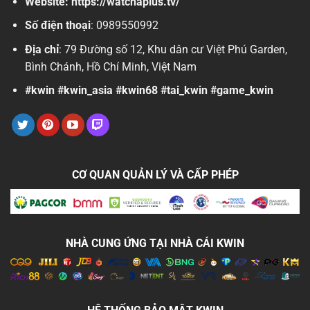
Website:
https://watchaplus.tv/
Số điện thoại
: 0989550992
Địa chỉ
: 79 Đường số 12, Khu dân cư Việt Phú Garden,
Bình Chánh, Hồ Chí Minh, Việt Nam
#kwin
#kwin_asia
#kwin68
#tai_kwin
#game_kwin
CƠ QUAN QUẢN LÝ VÀ CẤP PHÉP
NHÀ CUNG ỨNG TẠI NHÀ CÁI KWIN