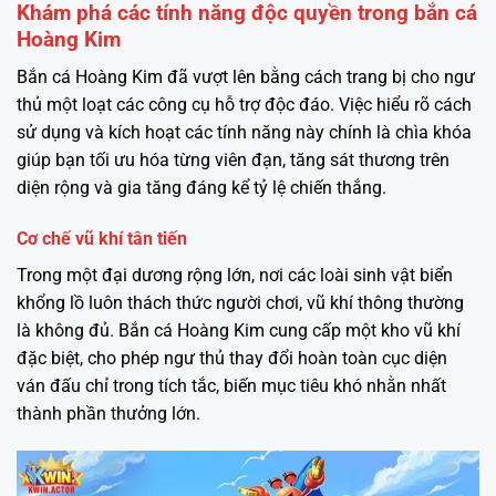
Khám phá các tính năng độc quyền trong bắn cá
Hoàng Kim
Bắn cá Hoàng Kim đã vượt lên bằng cách trang bị cho ngư
thủ một loạt các công cụ hỗ trợ độc đáo. Việc hiểu rõ cách
sử dụng và kích hoạt các tính năng này chính là chìa khóa
giúp bạn tối ưu hóa từng viên đạn, tăng sát thương trên
diện rộng và gia tăng đáng kể tỷ lệ chiến thắng.
Cơ chế vũ khí tân tiến
Trong một đại dương rộng lớn, nơi các loài sinh vật biển
khổng lồ luôn thách thức người chơi, vũ khí thông thường
là không đủ. Bắn cá Hoàng Kim cung cấp một kho vũ khí
đặc biệt, cho phép ngư thủ thay đổi hoàn toàn cục diện
ván đấu chỉ trong tích tắc, biến mục tiêu khó nhằn nhất
thành phần thưởng lớn.