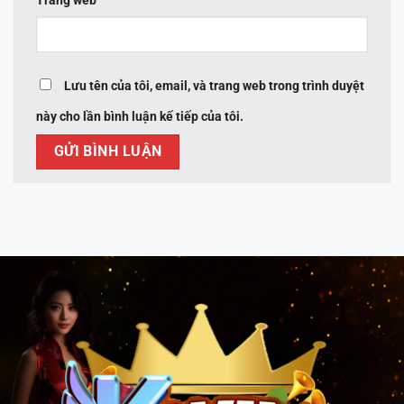
Trang web
Lưu tên của tôi, email, và trang web trong trình duyệt
này cho lần bình luận kế tiếp của tôi.