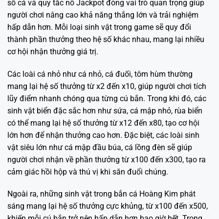
số cá và quy tắc nổ Jackpot đóng vai trò quan trọng giúp
người chơi nâng cao khả năng thắng lớn và trải nghiệm
hấp dẫn hơn. Mỗi loại sinh vật trong game sẽ quy đổi
thành phần thưởng theo hệ số khác nhau, mang lại nhiều
cơ hội nhận thưởng giá trị.
Các loài cá nhỏ như cá nhỏ, cá đuối, tôm hùm thường
mang lại hệ số thưởng từ x2 đến x10, giúp người chơi tích
lũy điểm nhanh chóng qua từng cú bắn. Trong khi đó, các
sinh vật biển đặc sắc hơn như sứa, cá mập nhỏ, rùa biển
có thể mang lại hệ số thưởng từ x12 đến x80, tạo cơ hội
lớn hơn để nhận thưởng cao hơn. Đặc biệt, các loài sinh
vật siêu lớn như cá mập đầu búa, cá lồng đèn sẽ giúp
người chơi nhận về phần thưởng từ x100 đến x300, tạo ra
cảm giác hồi hộp và thú vị khi săn đuổi chúng.
Ngoài ra, những sinh vật trong bắn cá Hoàng Kim phát
sáng mang lại hệ số thưởng cực khủng, từ x100 đến x500,
khiến mỗi cú bắn trở nên hấp dẫn hơn bao giờ hết. Trong